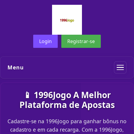
Login
Registrar-se
Menu
📱 1996Jogo A Melhor
Plataforma de Apostas
Cadastre-se na 1996Jogo para ganhar bônus no
cadastro e em cada recarga. Com a 1996Jogo,