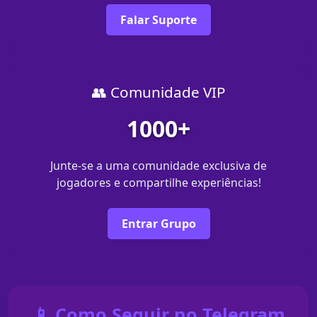
Falar Suporte
👥 Comunidade VIP
1000+
Junte-se a uma comunidade exclusiva de
jogadores e compartilhe experiências!
Entrar Grupo
📱 Como Seguir no Telegram