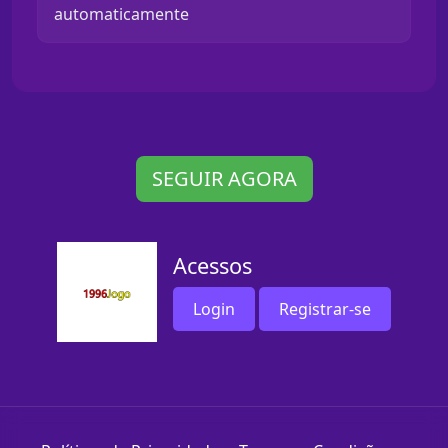
automaticamente
SEGUIR AGORA
Acessos
Login
Registrar-se