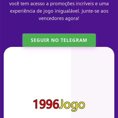
você tem acesso a promoções incríveis e uma
experiência de jogo inigualável. Junte-se aos
vencedores agora!
SEGUIR NO TELEGRAM