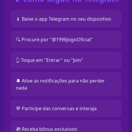
📱 Baixe o app Telegram no seu dispositivo
🔍 Procure por "@1996JogoOficial"
👆 Toque em "Entrar" ou "Join"
🔔 Ative as notificações para não perder
nada
💬 Participe das conversas e interaja
🎁 Receba bônus exclusivos