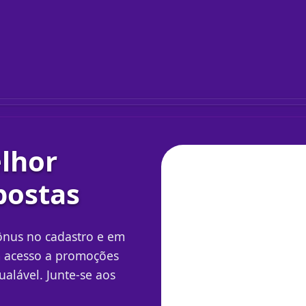
lhor
postas
ônus no cadastro e em
m acesso a promoções
ualável. Junte-se aos