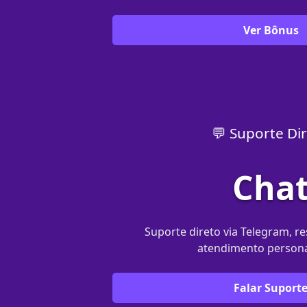
Ver Bônus
💬 Suporte Di
Cha
Suporte direto via Telegram, r
atendimento persona
Falar Suport