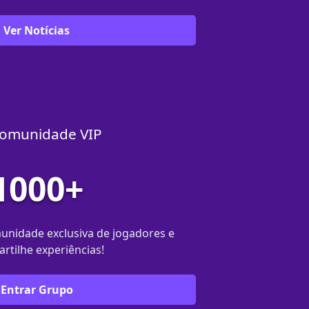
Ver Notícias
Comunidade VIP
1000+
unidade exclusiva de jogadores e
rtilhe experiências!
Entrar Grupo