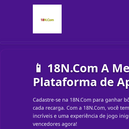
📱 18N.Com A Me
Plataforma de A
Cadastre-se na 18N.Com para ganhar b
cada recarga. Com a 18N.Com, você te
incríveis e uma experiência de jogo inig
vencedores agora!