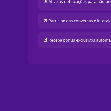
🔔 Ative as notificações para não p
💬 Participe das conversas e interaj
🎁 Receba bônus exclusivos autom