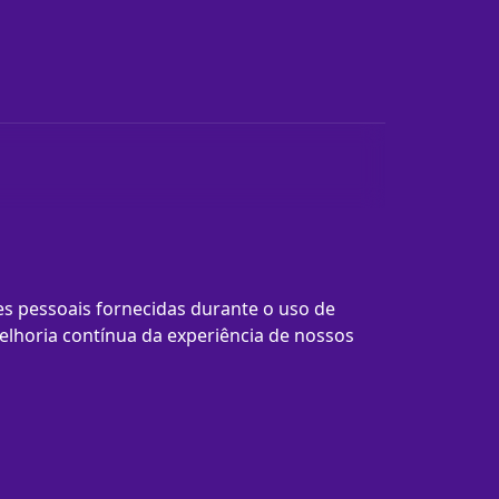
s pessoais fornecidas durante o uso de
elhoria contínua da experiência de nossos