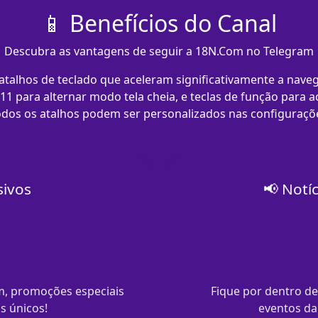
📱 Benefícios do Canal
Descubra as vantagens de seguir a 18N.Com no Telegram
talhos de teclado que aceleram significativamente a naveg
11 para alternar modo tela cheia, e teclas de função para
Todos os atalhos podem ser personalizados nas configuraçõe
sivos
📢 Notí
m, promoções especiais
Fique por dentro d
s únicos!
eventos da