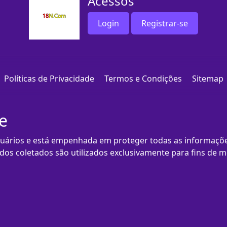
Acessos
Login
Registrar-se
Políticas de Privacidade
Termos e Condições
Sitemap
de
usuários e está empenhada em proteger todas as informaçõe
os coletados são utilizados exclusivamente para fins de m