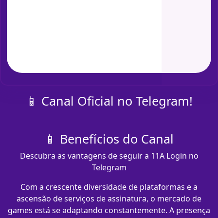
📱 Canal Oficial no Telegram!
📱 Benefícios do Canal
Descubra as vantagens de seguir a 11A Login no
Telegram
Com a crescente diversidade de plataformas e a
ascensão de serviços de assinatura, o mercado de
games está se adaptando constantemente. A presença