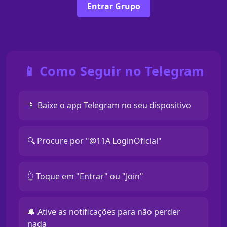
Entrar Grupo
📱 Como Seguir no Telegram
📱 Baixe o app Telegram no seu dispositivo
🔍 Procure por "@11A LoginOficial"
👆 Toque em "Entrar" ou "Join"
🔔 Ative as notificações para não perder
nada