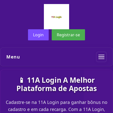
Login
Registrar-se
Menu
📱 11A Login A Melhor
Plataforma de Apostas
Cadastre-se na 11A Login para ganhar bônus no
cadastro e em cada recarga. Com a 11A Login,